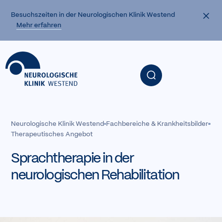
Zum Inhalt
/
Zur Navigation
/
Zum Footer
Besuchszeiten in der Neurologischen Klinik Westend
Mehr erfahren
Mel
Menü
Zurück zur Startseite
Neurologische Klinik Westend
Fachbereiche & Krankheitsbilder
Therapeutisches Angebot
Sprachtherapie in der
neurologischen Rehabilitation